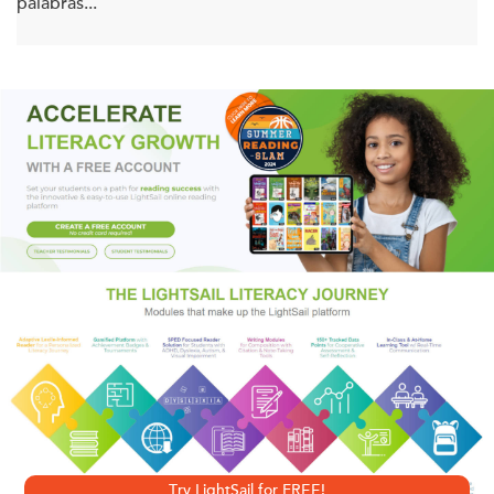
palabras...
En este libro personal y altamente controversial, el Padre
Alberto Cutié habla de la devastadora lucha entre las
promesas que había hecho como sacerdote y el amor por
una mujer. Cutié, que ya había comenzado a sentir
diferencias ideológicas con la Iglesia, de repente tuvo que
cambiar su vida por completo el día que fue fotografiado
en una playa besándose con la mujer que más adelante se
convertiría en su esposa.
Cutié, que en durante años llegó a representar ante el
público una nueva cara para la Iglesia Católica - admirado
y amado por millones- descubrió que ya no se sentía capaz
Try LightSail for FREE!