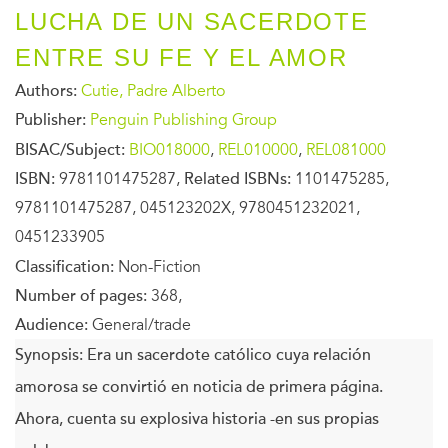
LUCHA DE UN SACERDOTE
ENTRE SU FE Y EL AMOR
Authors:
Cutie, Padre Alberto
Publisher:
Penguin Publishing Group
BISAC/Subject:
BIO018000
,
REL010000
,
REL081000
ISBN:
9781101475287,
Related ISBNs:
1101475285,
9781101475287, 045123202X, 9780451232021,
0451233905
Classification:
Non-Fiction
Number of pages:
368,
Audience:
General/trade
Synopsis:
Era un sacerdote católico cuya relación
amorosa se convirtió en noticia de primera página.
Ahora, cuenta su explosiva historia -en sus propias